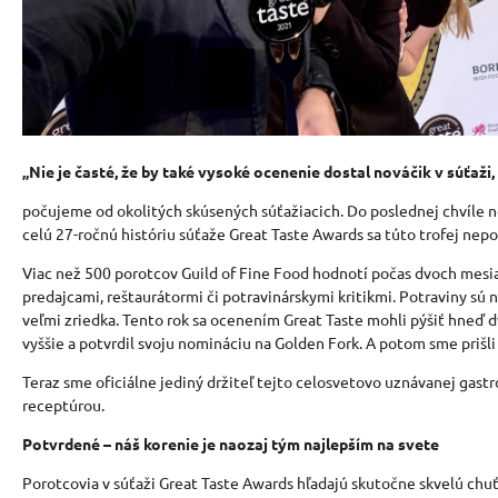
„
Nie je časté, že by také vysoké ocenenie dostal nováčik v súťaži,
počujeme od okolitých skúsených súťažiacich. Do poslednej chvíle 
celú 27-ročnú históriu súťaže Great Taste Awards sa túto trofej nep
Viac než 500 porotcov Guild of Fine Food hodnotí počas dvoch mesiac
predajcami, reštaurátormi či potravinárskymi kritikmi. Potraviny 
veľmi zriedka. Tento rok sa ocenením Great Taste mohli pýšiť hneď 
vyššie a potvrdil svoju nomináciu na Golden Fork. A potom sme prišli
Teraz sme oficiálne jediný držiteľ tejto celosvetovo uznávanej ga
receptúrou.
Potvrdené
–
náš korenie je naozaj tým najlepším na svete
Porotcovia v súťaži Great Taste Awards hľadajú skutočne skvelú chuť