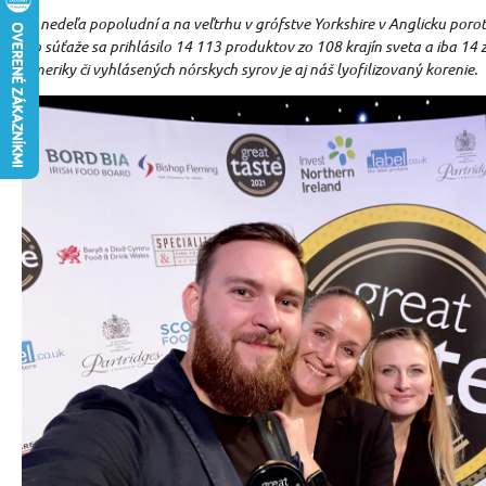
Je nedeľa popoludní a na veľtrhu v grófstve Yorkshire v Anglicku porot
Do súťaže sa prihlásilo 14 113 produktov zo 108 krajín sveta a iba 1
Ameriky či vyhlásených nórskych syrov je aj náš lyofilizovaný korenie.