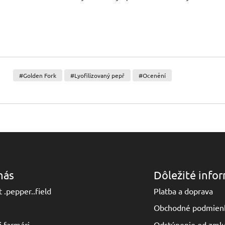
#Golden Fork
#Lyofilizovaný pepř
#Ocenění
nás
Dôležité info
 .pepper..field
Platba a doprava
Obchodné podmien
i farmári
Odstúpenie od zmlu