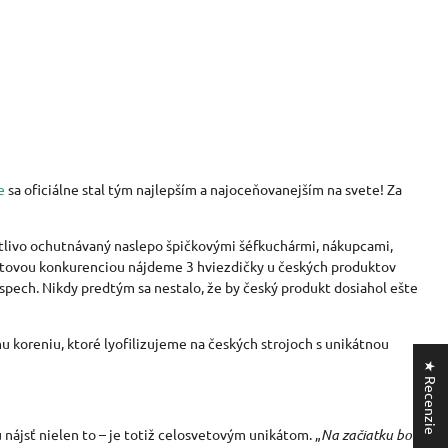
e
sa oficiálne stal tým najlepším a najoceňovanejším na svete! Za
ostlivo ochutnávaný naslepo špičkovými šéfkuchármi, nákupcami,
vetovou konkurenciou nájdeme 3 hviezdičky u českých produktov
spech. Nikdy predtým sa nestalo, že by český produkt dosiahol ešte
koreniu, ktoré lyofilizujeme na českých strojoch s unikátnou
★ Recenzie
 nájsť nielen to – je totiž celosvetovým unikátom.
„
Na začiatku bola