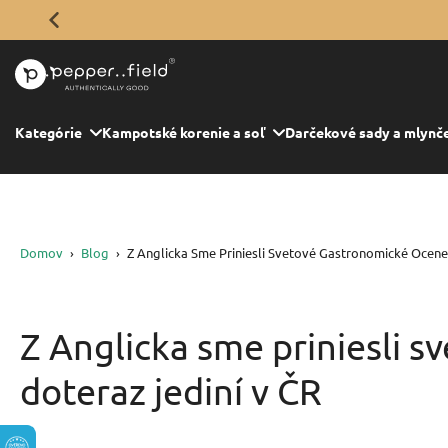
🚚 Doprava zdarma od 80 €
Preskočiť
na
obsah
Kategórie
Kampotské korenie a soľ
Darčekové sady a mlynč
Domov
›
Blog
›
Z Anglicka Sme Priniesli Svetové Gastronomické Ocene
Z Anglicka sme priniesli 
doteraz jediní v ČR