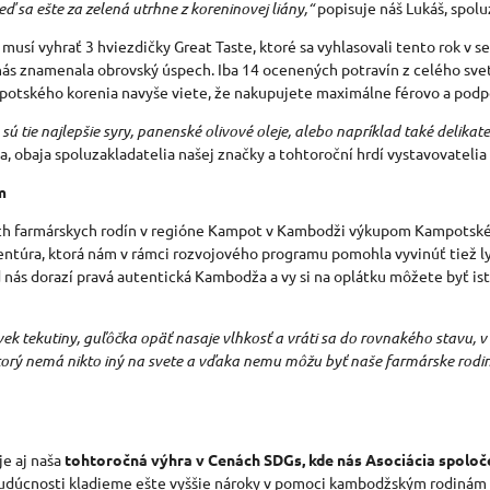
eď sa ešte za zelená utrhne z koreninovej liány,
“
popisuje náš
Lukáš, spolu
sí vyhrať 3 hviezdičky Great Taste, ktoré sa vyhlasovali tento rok v 
nás znamenala obrovský úspech. Iba 14 ocenených potravín z celého sve
mpotského korenia navyše viete, že nakupujete maximálne férovo a podp
 tie najlepšie syry, panenské olivové oleje, alebo napríklad také delikatesy 
, obaja spoluzakladatelia našej značky a tohtoroční hrdí vystavovatelia 
m
ých farmárskych rodín v regióne Kampot v Kambodži výkupom Kampotské
gentúra, ktorá nám v rámci rozvojového programu pomohla vyvinúť tiež 
s dorazí pravá autentická Kambodža a vy si na oplátku môžete byť istí
ľvek tekutiny, guľôčka opäť nasaje vlhkosť a vráti sa do rovnakého stavu, 
 ktorý nemá nikto iný na svete a vďaka nemu môžu byť naše farmárske ro
e aj naša
tohtoročná výhra v Cenách SDGs, kde nás Asociácia spoloče
 budúcnosti kladieme ešte vyššie nároky v pomoci kambodžským rodinám 