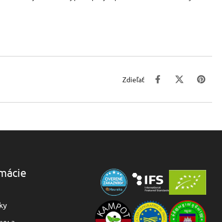
Zdieľať
rmácie
ky
vy a