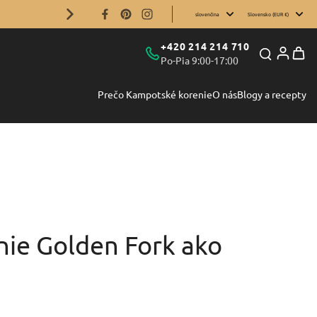
20% zľava na eletrické mlynčeky FinaMill
slovenčina
Slovensko (EUR €)
+420 214 214 710
Po-Pia 9:00-17:00
Prečo Kampotské korenie
O nás
Blogy a recepty
nie Golden Fork ako