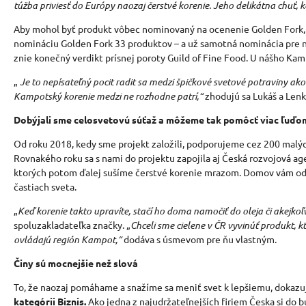
túžba priviesť do Európy naozaj čerstvé korenie. Jeho delikátna chuť, k
Aby mohol byť produkt vôbec nominovaný na ocenenie Golden Fork, mu
nomináciu Golden Fork 33 produktov
– a už samotná nominácia pre 
znie konečný verdikt prísnej poroty Guild of Fine Food. U nášho Ka
„
Je to nepísateľný pocit radit sa medzi špičkové svetové potraviny ako sú
Kampotský korenie medzi ne rozhodne patrí,
“
zhodujú sa Lukáš a Lenka
Dobýjali sme celosvetovú súťaž a môžeme tak pomôcť viac ľuďo
Od roku 2018, kedy sme projekt založili, podporujeme cez 200 mal
Rovnakého roku sa s nami do projektu zapojila aj Česká rozvojová a
ktorých potom ďalej sušíme čerstvé korenie mrazom. Domov vám od ná
častiach sveta.
„
Keď korenie takto upravíte, stačí ho doma namočiť do oleja či akejko
spoluzakladateľka značky.
„
Chceli sme cielene v ČR vyvinúť produkt,
ovládajú región Kampot,
“
dodáva s úsmevom pre ňu vlastným.
Činy sú mocnejšie než slová
To, že naozaj pomáhame a snažíme sa meniť svet k lepšiemu, dokazuj
kategórii Biznis.
Ako jedna z najudržateľnejších firiem Česka si do