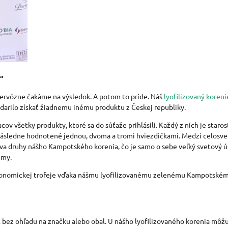
“
nervózne čakáme na výsledok. A potom to príde. Náš
lyofilizovaný koreni
odarilo získať žiadnemu inému produktu z Českej republiky.
ov všetky produkty, ktoré sa do súťaže prihlásili. Každý z nich je star
sú následne hodnotené jednou, dvoma a tromi hviezdičkami. Medzi celos
dva druhy nášho Kampotského korenia, čo je samo o sebe veľký svetový ú
 my.
stronomickej trofeje vďaka nášmu lyofilizovanému zelenému Kampotskému 
 bez ohľadu na značku alebo obal. U nášho lyofilizovaného korenia môžu