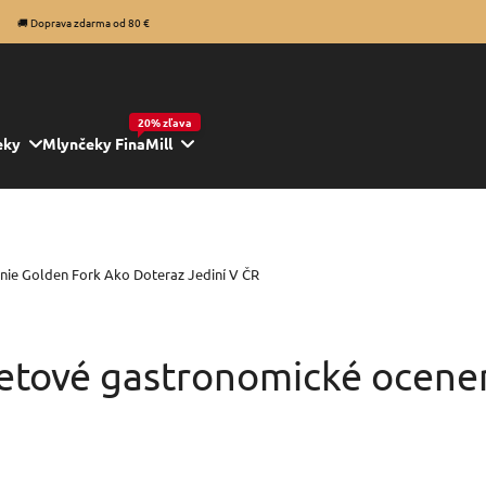
20% zľava
eky
Mlynčeky FinaMill
nie Golden Fork Ako Doteraz Jediní V ČR
svetové gastronomické ocene