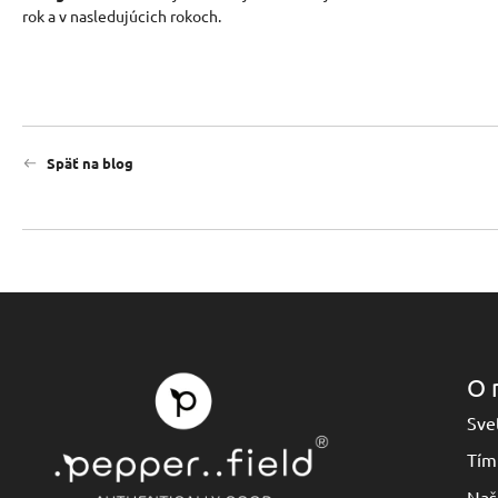
rok a v nasledujúcich rokoch.
Späť na blog
O 
Svet
Tím
Naš