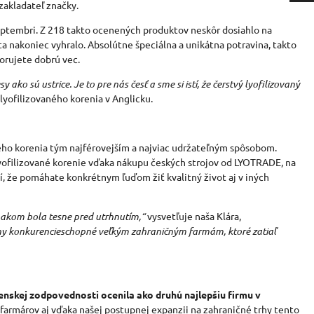
zakladateľ značky.
septembri. Z 218 takto ocenených produktov neskôr dosiahlo na
ta nakoniec vyhralo.
Absolútne špeciálna a unikátna potravina
, takto
orujete dobrú vec.
ako sú ustrice. Je to pre nás česť a sme si istí, že čerstvý lyofilizovaný
lyofilizovaného korenia v Anglicku.
ho korenia tým najférovejším a najviac udržateľným spôsobom.
lyofilizované korenie vďaka nákupu českých strojov od LYOTRADE, na
, že pomáhate konkrétnym ľuďom žiť kvalitný život aj v iných
v akom bola tesne pred utrhnutím,
“
vysvetľuje naša Klára
,
diny konkurencieschopné veľkým zahraničným farmám, ktoré zatiaľ
nskej zodpovednosti ocenila ako druhú najlepšiu firmu v
farmárov aj vďaka našej postupnej expanzii na zahraničné trhy tento